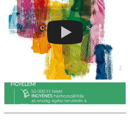
FIGYELEM!
50 000 Ft felett
INGYENES
házhozszállítás
az ország egész területén a
GLS-el.