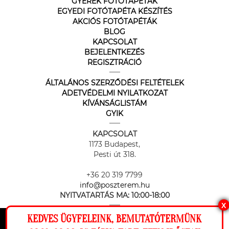
GYEREK FOTÓTAPÉTÁK
EGYEDI FOTÓTAPÉTA KÉSZÍTÉS
AKCIÓS FOTÓTAPÉTÁK
BLOG
KAPCSOLAT
BEJELENTKEZÉS
REGISZTRÁCIÓ
ÁLTALÁNOS SZERZŐDÉSI FELTÉTELEK
ADETVÉDELMI NYILATKOZAT
KÍVÁNSÁGLISTÁM
GYIK
KAPCSOLAT
1173 Budapest,
Pesti út 318.
+36 20 319 7799
info@poszterem.hu
NYITVATARTÁS MA:
10:00-18:00
X
KEDVES ÜGYFELEINK, BEMUTATÓTERMÜNK