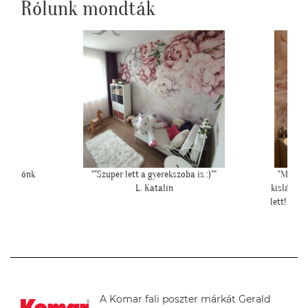
Rólunk mondták
""
"Még a nyáron rendeltem tőletek a születendő
""Pon
kislányom szobájába egy posztert. Nagyon klassz
lett! Annaróza is nagy kerek szemekkel vizsgálja a
virágokat."
L. Judit
A Komar fali poszter márkát Gerald