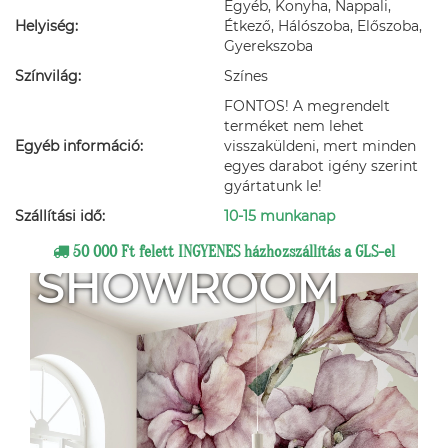
Egyéb, Konyha, Nappali,
Helyiség:
Étkező, Hálószoba, Előszoba,
Gyerekszoba
Színvilág:
Színes
FONTOS! A megrendelt
terméket nem lehet
Egyéb információ:
visszaküldeni, mert minden
egyes darabot igény szerint
gyártatunk le!
Szállítási idő:
10-15 munkanap
50 000 Ft felett INGYENES házhozszállítás a GLS-el
SHOWROOM