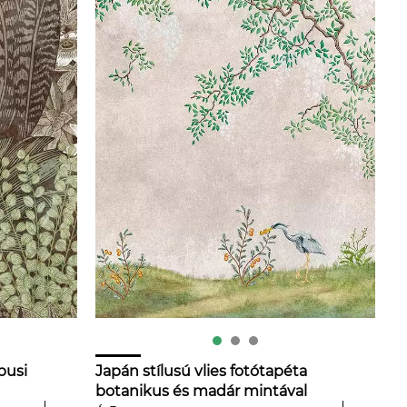
pusi
Japán stílusú vlies fotótapéta
botanikus és madár mintával