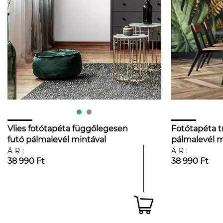
Vlies fotótapéta függőlegesen
Fotótapéta tr
futó pálmalevél mintával
pálmalevél m
368x254 vlies
vlies
ÁR:
ÁR:
38 990 Ft
38 990 Ft