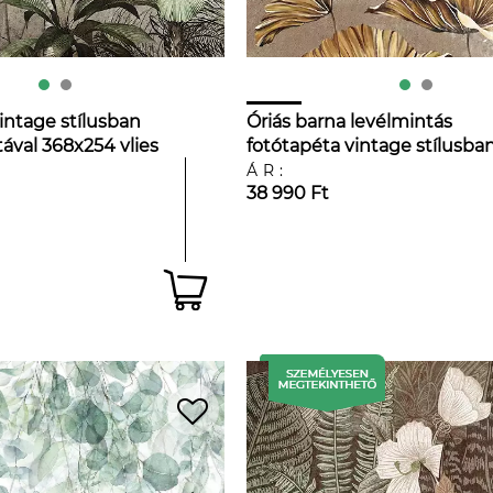
intage stílusban
Óriás barna levélmintás
ával 368x254 vlies
fotótapéta vintage stílusba
368x254 vlies
ÁR:
38 990 Ft