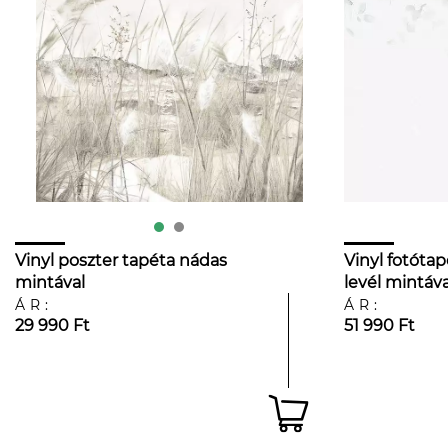
Vinyl poszter tapéta nádas
Vinyl fotóta
mintával
levél mintáva
ÁR:
ÁR:
29 990 Ft
51 990 Ft