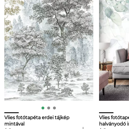
Vlies fotótapéta erdei tájkép
Vlies fotótap
mintával
halványodó i