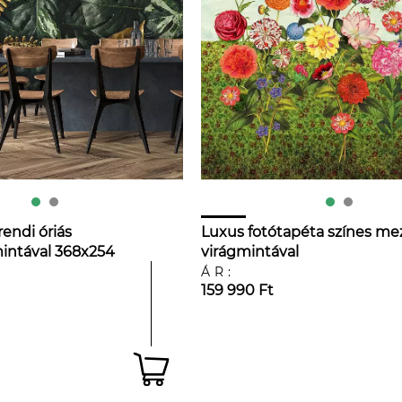
endi óriás
Luxus fotótapéta színes me
intával 368x254
virágmintával
ÁR:
159 990 Ft