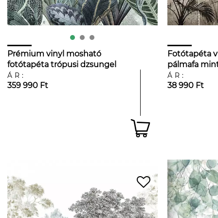
Prémium vinyl mosható
Fotótapéta v
fotótapéta trópusi dzsungel
pálmafa mint
mintával
ÁR:
ÁR:
359 990 Ft
38 990 Ft