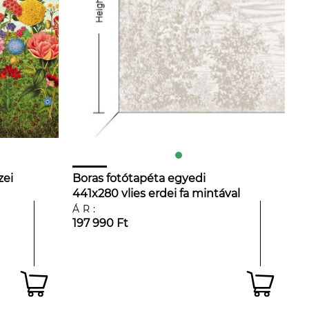
zei
Boras fotótapéta egyedi
441x280 vlies erdei fa mintával
natúr színben
ÁR:
197 990 Ft