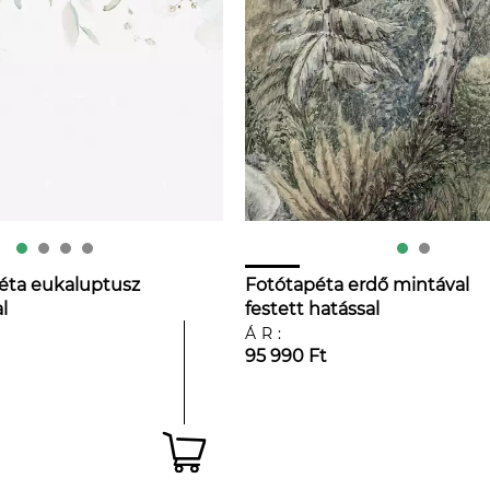
péta eukaluptusz
Fotótapéta erdő mintával
l
festett hatással
ÁR:
95 990 Ft