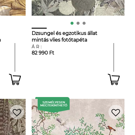
Dzsungel és egzotikus állat
n
mintás vlies fotótapéta
ÁR:
82 990 Ft