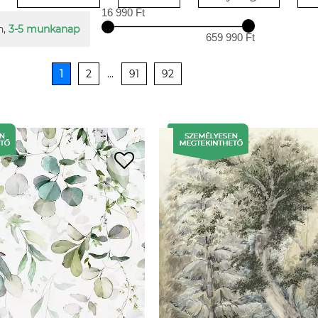
16 990 Ft
n,
3-5 munkanap
659 990 Ft
1
2
...
91
92