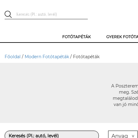
FOTÓTAPÉTÁK
GYEREK FOTÓT
Főoldal
/
Modern Fotótapéták
/ Fotótapéták
A Poszterem.
meg. Szé
megtalálod 
van jó minő
Anyag