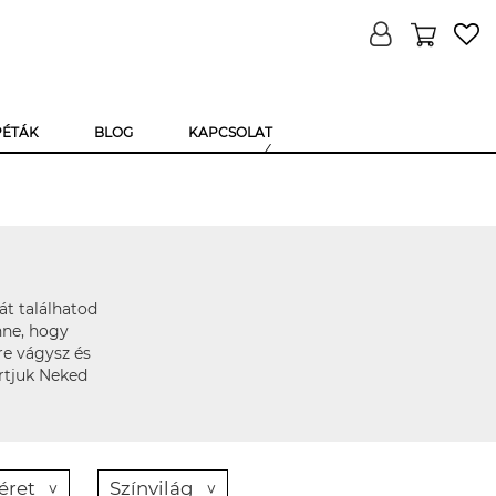
PÉTÁK
BLOG
KAPCSOLAT
át találhatod
nne, hogy
re vágysz és
ártjuk Neked
éret
Színvilág