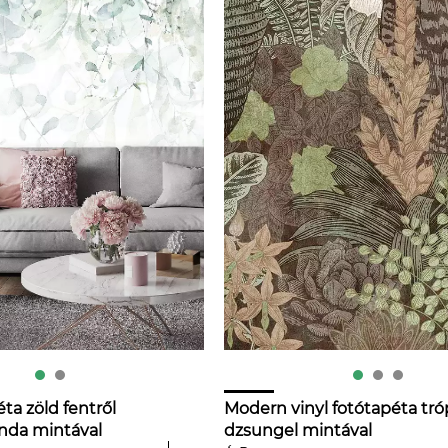
éta zöld fentről
Modern vinyl fotótapéta tró
nda mintával
dzsungel mintával