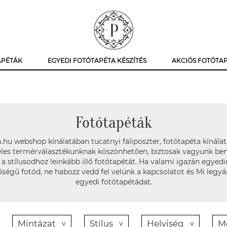
APÉTÁK
EGYEDI FOTÓTAPÉTA KÉSZÍTÉS
AKCIÓS FOTÓTA
Fotótapéták
hu webshop kínálatában tucatnyi faliposzter, fotótapéta kínálat
les termérválasztékunknak köszönhetően, biztosak vagyunk be
a stílusodhoz leinkább illő fotótapétát. Ha valami igazán egyedi
ségű fotód, ne habozz vedd fel velünk a kapcsolatot és Mi legy
egyedi fotótapétádat.
Mintázat
Stílus
Helyiség
M