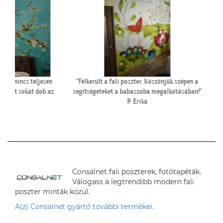
s teljesen
"Felkerült a fali poszter. Köszönjük szépen a
""
kat dob az
segítségeteket a babaszoba megalkotásában!"
P. Erika
Consalnet fali poszterek, fotótapéták.
Válogass a legtrendibb modern fali
poszter minták közül.
A(z) Consalnet gyártó további termékei.