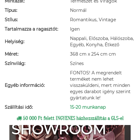
Mintázat:
Természet és Virágok
Típus:
Normál
Stílus:
Romantikus, Vintage
Tartalmazza a ragasztót:
Igen
Nappali, Előszoba, Hálószoba,
Helyiség:
Egyéb, Konyha, Étkező
Méret:
368 cm x 254 cm cm
Színvilág:
Színes
FONTOS! A megrendelt
terméket nem lehet
Egyéb információ:
visszaküldeni, mert minden
egyes darabot igény szerint
gyártatunk le!
Szállítási idő:
15-20 munkanap
50 000 Ft felett INGYENES házhozszállítás a GLS-el
SHOWROOM