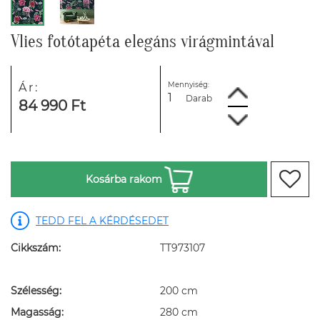
Vlies fotótapéta elegáns virágmintával
Mennyiség:
Ár:
Darab
84 990 Ft
Kosárba rakom
TEDD FEL A KÉRDÉSEDET
Cikkszám:
TT973107
Szélesség:
200 cm
Magasság:
280 cm