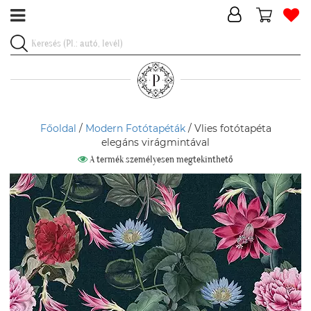
Főoldal
/
Modern Fotótapéták
/ Vlies fotótapéta
elegáns virágmintával
A termék személyesen megtekinthető