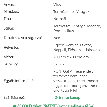
Anyag:
Vlies
Mintázat:
Természet és Virágok
Típus:
Normál
Természet, Vintage, Modern,
Stílus:
Romantikus
Tartalmazza a ragasztót:
Nem
Egyéb, Konyha, Étkező,
Helyiség:
Nappali, Előszoba, Hálószoba
Méret:
200 cm x 280 cm cm
Színvilág:
Színes
FONTOS! A megrendelt
terméket nem lehet
Egyéb információ:
visszaküldeni, mert minden
egyes darabot igény szerint
gyártatunk le!
Szállítási idő:
10-15 munkanap
50 000 Ft felett INGYENES házhozszállítás a GLS-el