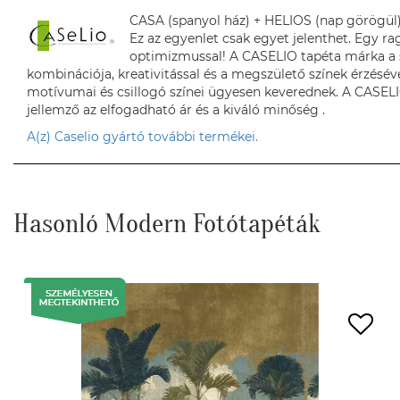
CASA (spanyol ház) + HELIOS (nap görögül
Ez az egyenlet csak egyet jelenthet. Egy 
optimizmussal! A CASELIO tapéta márka a s
kombinációja, kreativitással és a megszülető színek érzésév
motívumai és csillogó színei ügyesen keverednek. A CASELI
jellemző az elfogadható ár és a kiváló minőség .
A(z) Caselio gyártó további termékei.
Hasonló Modern Fotótapéták