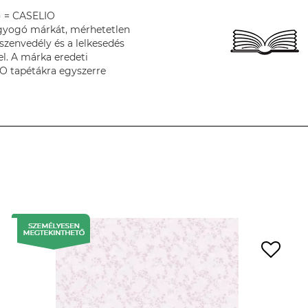
) = CASELIO
ragyogó márkát, mérhetetlen
zenvedély és a lelkesedés
el. A márka eredeti
O tapétákra egyszerre