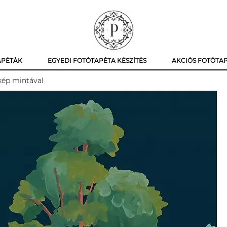
APÉTÁK
EGYEDI FOTÓTAPÉTA KÉSZÍTÉS
AKCIÓS FOTÓTA
jkép mintával