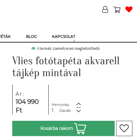
PÉTÁK
BLOG
KAPCSOLAT
A termék személyesen megtekinthető
Vlies fotótapéta akvarell
tájkép mintával
Ár:
104 990
Mennyiség:
Ft
Darab
Kosárba rakom