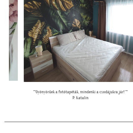
ár! ""
"Képzeld tök jó lett mindkét tapéta! Köszi a segítséget!"
M. Viktória