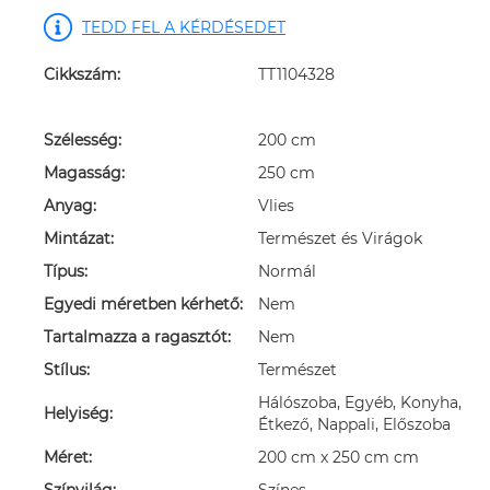
TEDD FEL A KÉRDÉSEDET
Cikkszám:
TT1104328
Szélesség:
200 cm
Magasság:
250 cm
Anyag:
Vlies
Mintázat:
Természet és Virágok
Típus:
Normál
Egyedi méretben kérhető:
Nem
Tartalmazza a ragasztót:
Nem
Stílus:
Természet
Hálószoba, Egyéb, Konyha,
Helyiség:
Étkező, Nappali, Előszoba
Méret:
200 cm x 250 cm cm