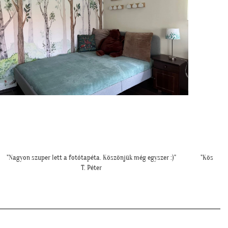
Köszönjük a jó tanácsot! Elkészítettük a hálónk falát. Szuper lett!"
"
K. Melinda