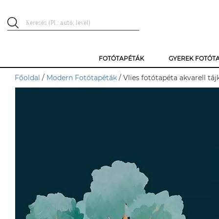
FOTÓTAPÉTÁK
GYEREK FOTÓT
Főoldal
/
Modern Fotótapéták
/ Vlies fotótapéta akvarell tá