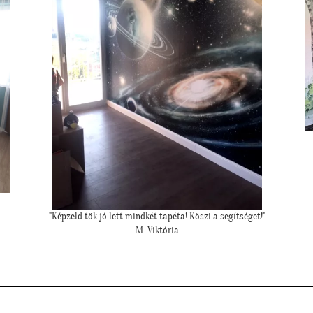
"Nagyon szuper lett a fotótapéta. Köszönjük még egyszer :)"
"
T. Péter