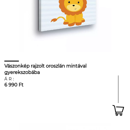
Vászonkép rajzolt oroszlán mintával
gyerekszobába
ÁR:
6 990 Ft