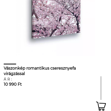
Vászonkép romantikus cseresznyefa
virágzással
ÁR:
10 990 Ft