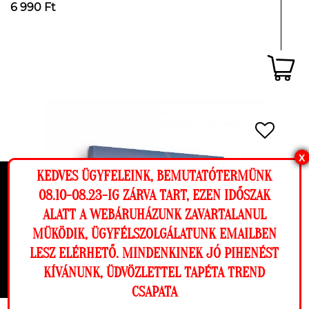
6 990 Ft
X
KEDVES ÜGYFELEINK, BEMUTATÓTERMÜNK
Ez a weboldal cookie-kat használ, hogy a
08.10-08.23-IG ZÁRVA TART, EZEN IDŐSZAK
lehető legjobb élményt nyújtsa honlapunkon.
ALATT A WEBÁRUHÁZUNK ZAVARTALANUL
Beállítások
MÜKÖDIK, ÜGYFÉLSZOLGÁLATUNK EMAILBEN
LESZ ELÉRHETŐ. MINDENKINEK JÓ PIHENÉST
Elutasítom
Engedélyezem
KÍVÁNUNK, ÜDVÖZLETTEL TAPÉTA TREND
CSAPATA