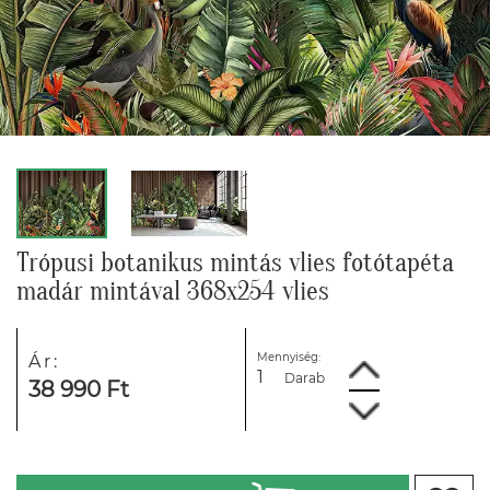
Trópusi botanikus mintás vlies fotótapéta
madár mintával 368x254 vlies
Mennyiség:
Ár:
Darab
38 990 Ft