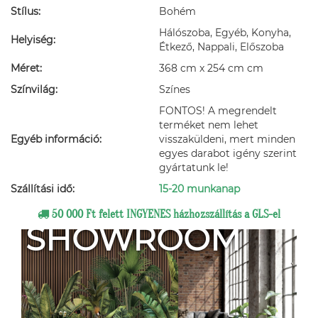
Stílus:
Bohém
Hálószoba, Egyéb, Konyha,
Helyiség:
Étkező, Nappali, Előszoba
Méret:
368 cm x 254 cm cm
Színvilág:
Színes
FONTOS! A megrendelt
terméket nem lehet
Egyéb információ:
visszaküldeni, mert minden
egyes darabot igény szerint
gyártatunk le!
Szállítási idő:
15-20 munkanap
50 000 Ft felett INGYENES házhozszállítás a GLS-el
SHOWROOM