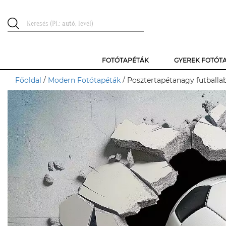
FOTÓTAPÉTÁK
GYEREK FOTÓT
Főoldal
/
Modern Fotótapéták
/ Posztertapétanagy futballab