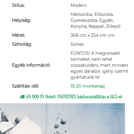
Stílus:
Modern
Hálószoba, Előszoba,
Helyiség:
Gyerekszoba, Egyéb,
Konyha, Nappali, Étkező
Méret:
368 cm x 254 cm cm
Színvilág:
Színes
FONTOS! A megrendelt
terméket nem lehet
Egyéb információ:
visszaküldeni, mert minden
egyes darabot igény szerint
gyártatunk le!
Szállítási idő:
15-20 munkanap
50 000 Ft felett INGYENES házhozszállítás a GLS-el