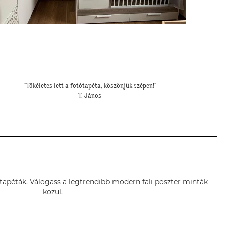
"Szia Kriszti! Köszönjük végre felkerült a poszter!"
S. Bernadett
ótapéták. Válogass a legtrendibb modern fali poszter minták
közül.