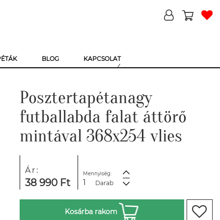
PÉTÁK
BLOG
KAPCSOLAT
Posztertapétanagy
futballabda falat áttörő
mintával 368x254 vlies
Ár:
Mennyiség:
38 990 Ft
Darab
Kosárba rakom