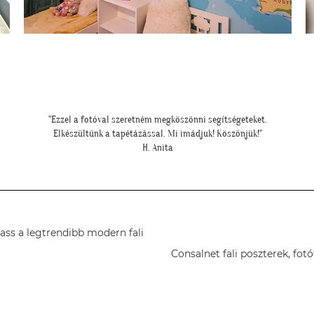
"Tökéletes lett a fotótapéta, köszönjük szépen!"
T. János
gass a legtrendibb modern fali
Consalnet fali poszterek, fot