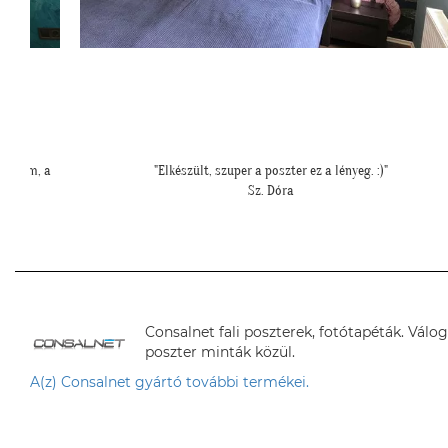
"Ezzel a fotóval szeretném megköszönni segítségeteket.
Elkészültünk a tapétázással. Mi imádjuk! Köszönjük!"
H. Anita
Consalnet fali poszterek, fotótapéták. Válo
poszter minták közül.
A(z) Consalnet gyártó további termékei.