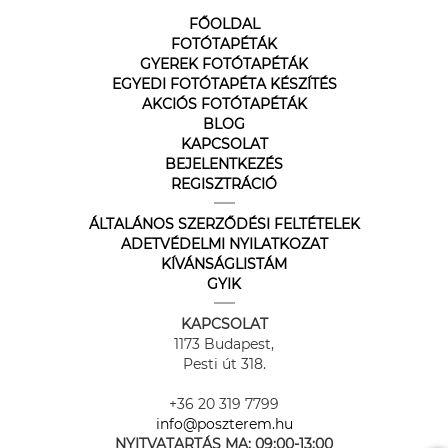
FŐOLDAL
FOTÓTAPÉTÁK
GYEREK FOTÓTAPÉTÁK
EGYEDI FOTÓTAPÉTA KÉSZÍTÉS
AKCIÓS FOTÓTAPÉTÁK
BLOG
KAPCSOLAT
BEJELENTKEZÉS
REGISZTRÁCIÓ
ÁLTALÁNOS SZERZŐDÉSI FELTÉTELEK
ADETVÉDELMI NYILATKOZAT
KÍVÁNSÁGLISTÁM
GYIK
KAPCSOLAT
1173 Budapest,
Pesti út 318.
+36 20 319 7799
info@poszterem.hu
NYITVATARTÁS MA:
09:00-13:00