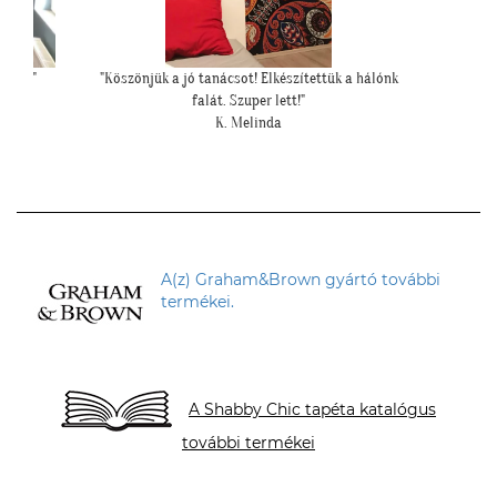
k a hálónk
""Szuper lett a gyerekszoba is :)""
"Fotót
L. Katalin
A(z) Graham&Brown gyártó további
termékei.
A Shabby Chic tapéta katalógus
további termékei