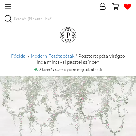
Főoldal
/
Modern Fotótapéták
/ Posztertapéta virágzó
inda mintával pasztel színben
A termék személyesen megtekinthető