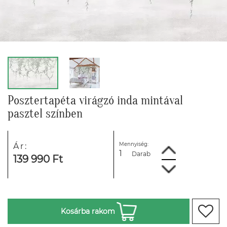
Posztertapéta virágzó inda mintával
pasztel színben
Mennyiség:
Ár:
Darab
139 990 Ft
Kosárba rakom