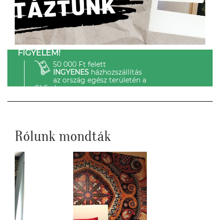
FIGYELEM!
50 000 Ft felett
INGYENES
házhozszállítás
az ország egész területén a
GLS-el.
Rólunk mondták