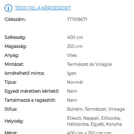
TEDD FEL A KÉRDÉSEDET
Cikkszám:
TT1109671
Szélesség:
400 cm
Magasság:
250 cm
Anyag:
Vlies
Mintázat:
Természet és Virágok
Ismételhető minta:
Igen
Típus:
Normál
Egyedi méretben kérhető:
Nem
Tartalmazza a ragasztót:
Nem
Stílus:
Bohém, Természet, Vintage
Étkező, Nappali, Előszoba,
Helyiség:
Hálószoba, Egyéb, Konyha
Méret:
400 cm x 250 cm cm