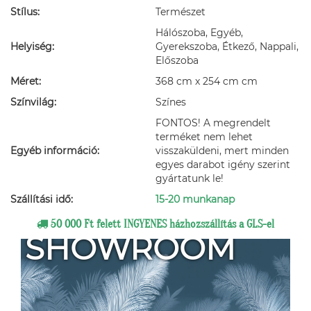
Stílus:
Természet
Hálószoba, Egyéb,
Helyiség:
Gyerekszoba, Étkező, Nappali,
Előszoba
Méret:
368 cm x 254 cm cm
Színvilág:
Színes
FONTOS! A megrendelt
terméket nem lehet
Egyéb információ:
visszaküldeni, mert minden
egyes darabot igény szerint
gyártatunk le!
Szállítási idő:
15-20 munkanap
50 000 Ft felett INGYENES házhozszállítás a GLS-el
SHOWROOM