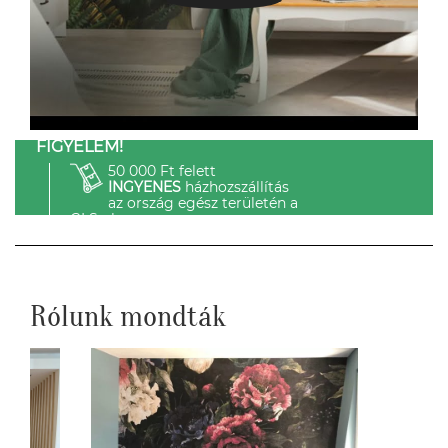
FIGYELEM!
50 000 Ft felett
INGYENES
házhozszállítás
az ország egész területén a
GLS-el.
Rólunk mondták