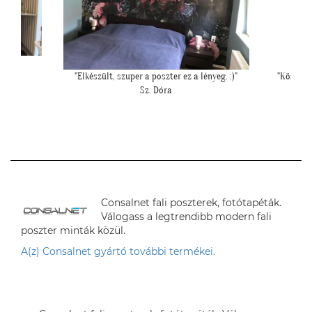
eg. :)"
"Köszönjük a jó tanácsot! Elkészítettük a hálónk
""Pon
falát. Szuper lett!"
K. Melinda
Consalnet fali poszterek, fotótapéták.
Válogass a legtrendibb modern fali
poszter minták közül.
A(z) Consalnet gyártó további termékei.