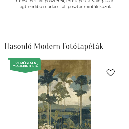
Consalnet fali poszterek, fotótapéták. Válogass a
legtrendibb modern fali poszter minták közül.
Hasonló Modern Fotótapéták