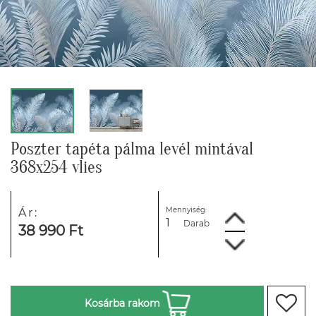
Poszter tapéta pálma levél mintával
368x254 vlies
Mennyiség:
Ár:
Darab
38 990 Ft
Kosárba rakom