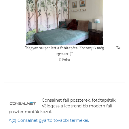
zönjük még
"Nagyon szereti a kislányom! Imádja a szobája
"Fotót
színeit!"
F. Viktória
Consalnet fali poszterek, fotótapéták.
Válogass a legtrendibb modern fali
poszter minták közül.
A(z) Consalnet gyártó további termékei.