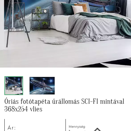
Óriás fotótapéta űrállomás SCI-FI mintával
368x254 vlies
Mennyiség:
Ár: