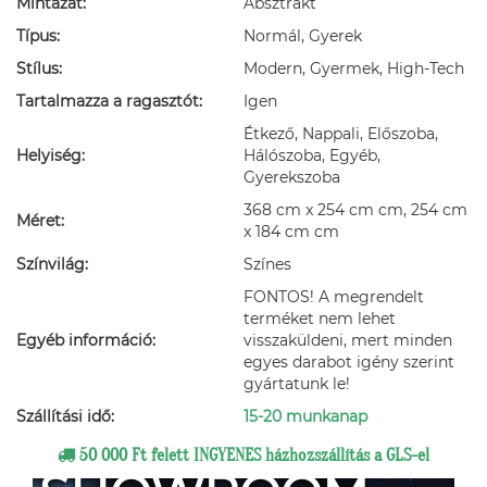
Mintázat:
Absztrakt
Típus:
Normál, Gyerek
Stílus:
Modern, Gyermek, High-Tech
Tartalmazza a ragasztót:
Igen
Étkező, Nappali, Előszoba,
Helyiség:
Hálószoba, Egyéb,
Gyerekszoba
368 cm x 254 cm cm, 254 cm
Méret:
x 184 cm cm
Színvilág:
Színes
FONTOS! A megrendelt
terméket nem lehet
Egyéb információ:
visszaküldeni, mert minden
egyes darabot igény szerint
gyártatunk le!
Szállítási idő:
15-20 munkanap
50 000 Ft felett INGYENES házhozszállítás a GLS-el