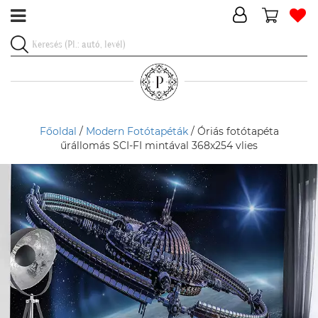
Főoldal
/
Modern Fotótapéták
/ Óriás fotótapéta
űrállomás SCI-FI mintával 368x254 vlies