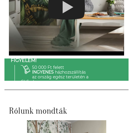
FIGYELEM!
50 000 Ft felett
INGYENES
házhozszállítás
az ország egész területén a
GLS-el.
Rólunk mondták