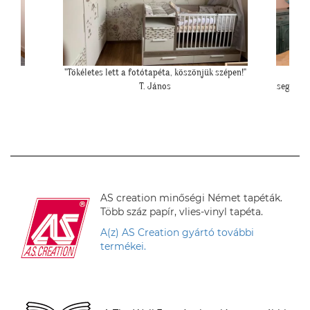
 szépen!"
"Ezzel a fotóval szeretném megköszönni
""Gyönyörű
segítségeteket. Elkészültünk a tapétázással. Mi
imádjuk! Köszönjük!"
H. Anita
AS creation minőségi Német tapéták.
Több száz papír, vlies-vinyl tapéta.
A(z) AS Creation gyártó további
termékei.