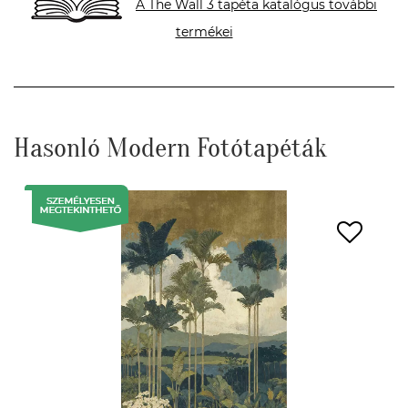
A The Wall 3 tapéta katalógus további
termékei
Hasonló Modern Fotótapéták