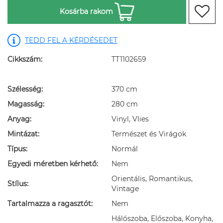
Kosárba rakom
TEDD FEL A KÉRDÉSEDET
Cikkszám:
TT1102659
Szélesség:
370 cm
Magasság:
280 cm
Anyag:
Vinyl, Vlies
Mintázat:
Természet és Virágok
Típus:
Normál
Egyedi méretben kérhető:
Nem
Orientális, Romantikus,
Stílus:
Vintage
Tartalmazza a ragasztót:
Nem
Hálószoba, Előszoba, Konyha,