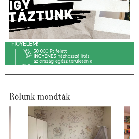
FIGYELEM!
50 000 Ft felett
INGYENES
házhozszállítás
az ország egész területén a
GLS-el.
Rólunk mondták