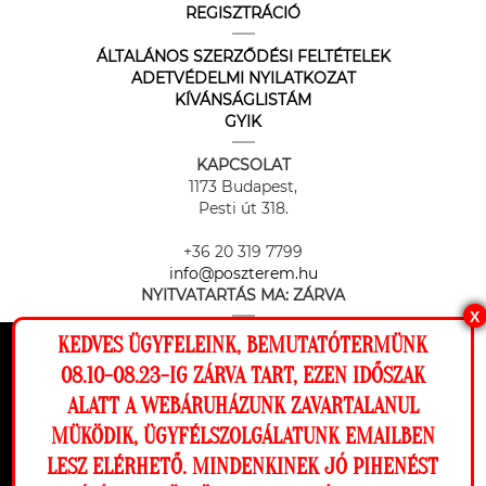
REGISZTRÁCIÓ
ÁLTALÁNOS SZERZŐDÉSI FELTÉTELEK
ADETVÉDELMI NYILATKOZAT
KÍVÁNSÁGLISTÁM
GYIK
KAPCSOLAT
1173 Budapest,
Pesti út 318.
+36 20 319 7799
info@poszterem.hu
NYITVATARTÁS MA:
ZÁRVA
X
KEDVES ÜGYFELEINK, BEMUTATÓTERMÜNK
Ez a weboldal cookie-kat használ, hogy a
08.10-08.23-IG ZÁRVA TART, EZEN IDŐSZAK
lehető legjobb élményt nyújtsa honlapunkon.
ALATT A WEBÁRUHÁZUNK ZAVARTALANUL
Beállítások
MÜKÖDIK, ÜGYFÉLSZOLGÁLATUNK EMAILBEN
Az online fizetést a Barion Payment Zrt. biztosítja, MNB engedély
száma: H-EN-I-1064/2013
LESZ ELÉRHETŐ. MINDENKINEK JÓ PIHENÉST
Elutasítom
Engedélyezem