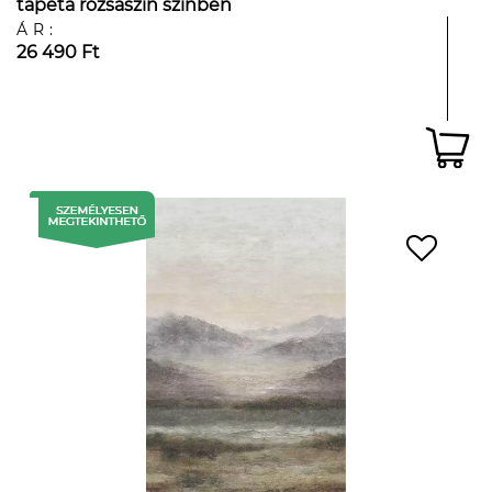
tapéta rózsaszín színben
ÁR:
26 490 Ft