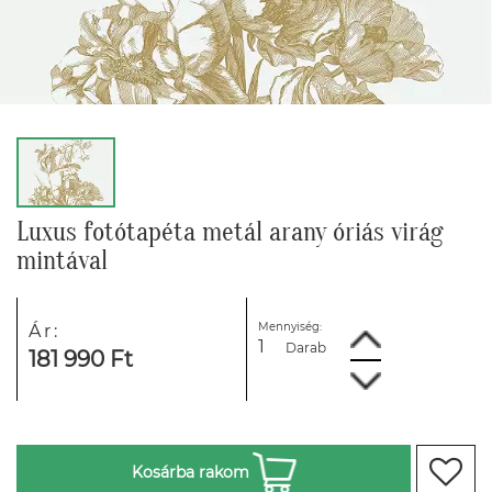
Luxus fotótapéta metál arany óriás virág
mintával
Mennyiség:
Ár:
Darab
181 990 Ft
Kosárba rakom