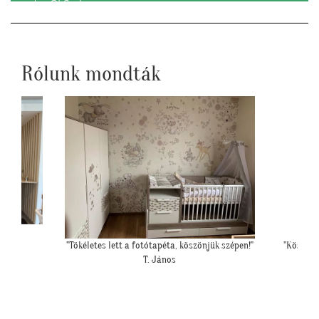
GLS-el.
Rólunk mondták
 szépen!"
"Köszönjük a jó tanácsot! Elkészítettük a hálónk
"Felker
falát. Szuper lett!"
segítsé
K. Melinda