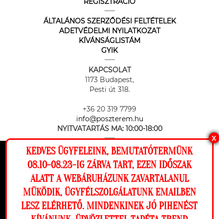
REGISZTRÁCIÓ
ÁLTALÁNOS SZERZŐDÉSI FELTÉTELEK
ADETVÉDELMI NYILATKOZAT
KÍVÁNSÁGLISTÁM
GYIK
KAPCSOLAT
1173 Budapest,
Pesti út 318.
+36 20 319 7799
info@poszterem.hu
NYITVATARTÁS MA:
10:00-18:00
X
KEDVES ÜGYFELEINK, BEMUTATÓTERMÜNK
Ez a weboldal cookie-kat használ, hogy a
08.10-08.23-IG ZÁRVA TART, EZEN IDŐSZAK
lehető legjobb élményt nyújtsa honlapunkon.
ALATT A WEBÁRUHÁZUNK ZAVARTALANUL
Beállítások
MÜKÖDIK, ÜGYFÉLSZOLGÁLATUNK EMAILBEN
Az online fizetést a Barion Payment Zrt. biztosítja, MNB engedély
száma: H-EN-I-1064/2013
LESZ ELÉRHETŐ. MINDENKINEK JÓ PIHENÉST
Elutasítom
Engedélyezem