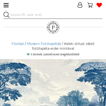
Főoldal
/
Modern Fotótapéták
/ Keleti stílust idéző
fotótapéta erdei mintával
A termék személyesen megtekinthető