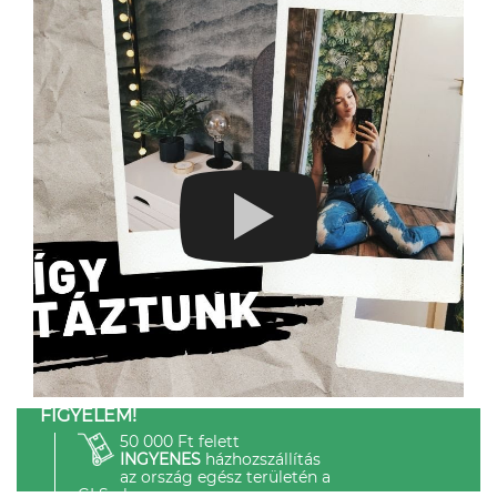
FIGYELEM!
50 000 Ft felett
INGYENES
házhozszállítás
az ország egész területén a
GLS-el.