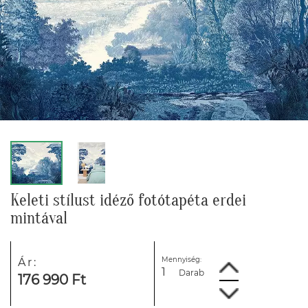
Keleti stílust idéző fotótapéta erdei
mintával
Mennyiség:
Ár:
Darab
176 990 Ft