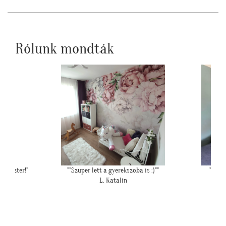
Rólunk mondták
""
"Elkészült, szuper a poszter ez a lényeg. :)"
"Tökélet
Sz. Dóra