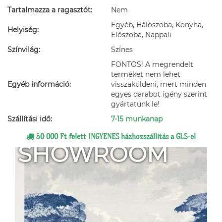
Tartalmazza a ragasztót:
Nem
Egyéb, Hálószoba, Konyha,
Helyiség:
Előszoba, Nappali
Színvilág:
Színes
FONTOS! A megrendelt
terméket nem lehet
Egyéb információ:
visszaküldeni, mert minden
egyes darabot igény szerint
gyártatunk le!
Szállítási idő:
7-15 munkanap
50 000 Ft felett INGYENES házhozszállítás a GLS-el
SHOWROOM