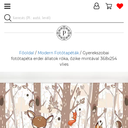
Főoldal
/
Modern Fotótapéták
/ Gyerekszobai
fotótapéta erdei állatok róka, őzike mintával 368x254
vlies