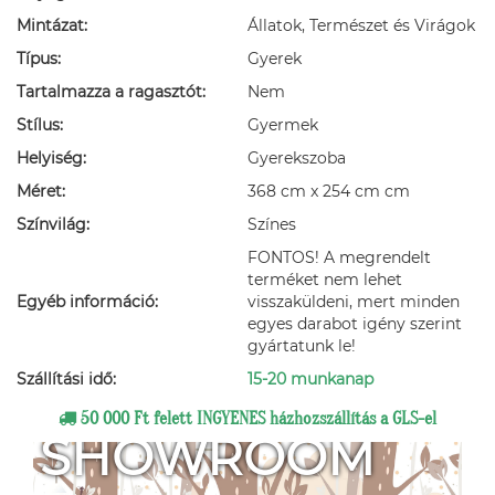
Mintázat:
Állatok, Természet és Virágok
Típus:
Gyerek
Tartalmazza a ragasztót:
Nem
Stílus:
Gyermek
Helyiség:
Gyerekszoba
Méret:
368 cm x 254 cm cm
Színvilág:
Színes
FONTOS! A megrendelt
terméket nem lehet
Egyéb információ:
visszaküldeni, mert minden
egyes darabot igény szerint
gyártatunk le!
Szállítási idő:
15-20 munkanap
50 000 Ft felett INGYENES házhozszállítás a GLS-el
SHOWROOM