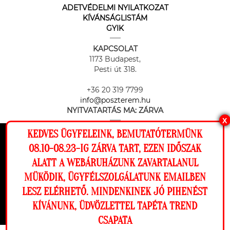
ADETVÉDELMI NYILATKOZAT
KÍVÁNSÁGLISTÁM
GYIK
KAPCSOLAT
1173 Budapest,
Pesti út 318.
+36 20 319 7799
info@poszterem.hu
NYITVATARTÁS MA:
ZÁRVA
X
KEDVES ÜGYFELEINK, BEMUTATÓTERMÜNK
Ez a weboldal cookie-kat használ, hogy a
08.10-08.23-IG ZÁRVA TART, EZEN IDŐSZAK
lehető legjobb élményt nyújtsa honlapunkon.
ALATT A WEBÁRUHÁZUNK ZAVARTALANUL
Beállítások
MÜKÖDIK, ÜGYFÉLSZOLGÁLATUNK EMAILBEN
Az online fizetést a Barion Payment Zrt. biztosítja, MNB engedély
száma: H-EN-I-1064/2013
LESZ ELÉRHETŐ. MINDENKINEK JÓ PIHENÉST
Elutasítom
Engedélyezem
KÍVÁNUNK, ÜDVÖZLETTEL TAPÉTA TREND
CSAPATA
Copyright © 2026 Poszterem. Minden jog fenntartva. Tapéta trend Bt.