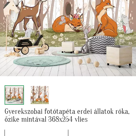
Gyerekszobai fotótapéta erdei állatok róka,
őzike mintával 368x254 vlies