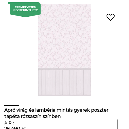
Apró virág és lambéria mintás gyerek poszter
tapéta rózsaszín színben
ÁR:
26 490 Ft