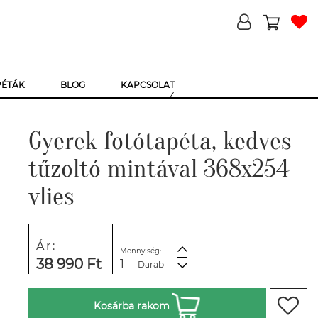
PÉTÁK
BLOG
KAPCSOLAT
Gyerek fotótapéta, kedves
tűzoltó mintával 368x254
vlies
Ár:
Mennyiség:
38 990 Ft
Darab
Kosárba rakom