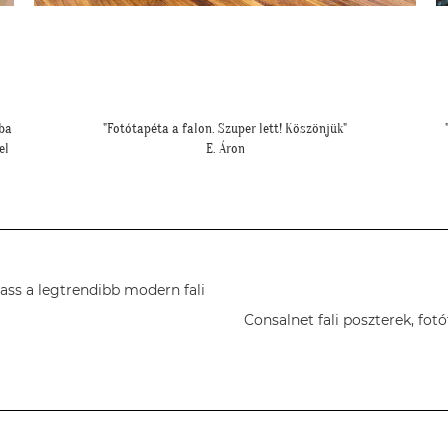
"Nagyon elégedett vagyok! Bár még nincs teljesen kész a hálóm, a
fotótapéta már most sokat dob az összhatáson."
Cs. Orsolya
gass a legtrendibb modern fali
Consalnet fali poszterek, fot