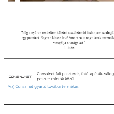
 szobájába
"Fotótapéta a falon. Szuper lett! Köszönjük"
 szemekkel
E. Áron
Consalnet fali poszterek, fotótapéták. Válo
poszter minták közül.
A(z) Consalnet gyártó további termékei.