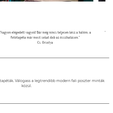
"Nagyon szuper lett a fotótapéta. Köszönjük még egyszer :)"
"
T. Péter
ótapéták. Válogass a legtrendibb modern fali poszter minták
közül.