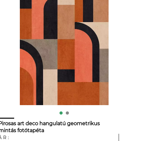
Pirosas art deco hangulatú geometrikus
mintás fotótapéta
ÁR: