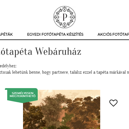
APÉTÁK
EGYEDI FOTÓTAPÉTA KÉSZÍTÉS
AKCIÓS FOTÓTA
otótapéta Webáruház
edélyhez:
tosak lehetünk benne, hogy partnere, találsz ezzel a tapéta márkával m