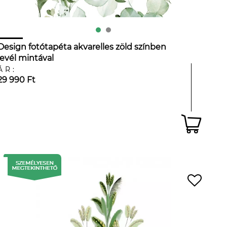
Design fotótapéta akvarelles zöld színben
levél mintával
ÁR:
29 990 Ft