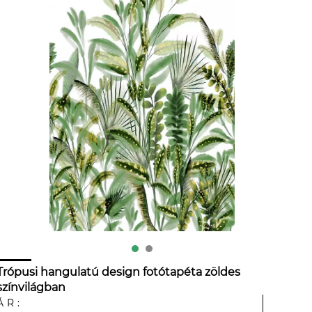
Trópusi hangulatú design fotótapéta zöldes
színvilágban
ÁR: