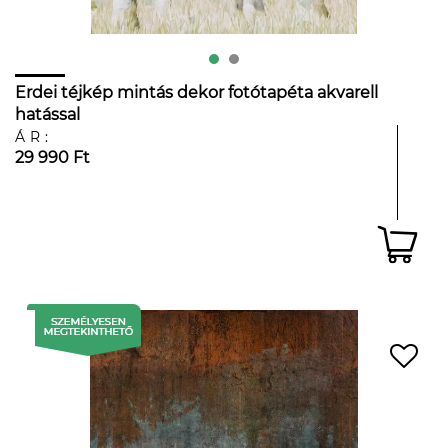
Erdei téjkép mintás dekor fotótapéta akvarell
hatással
ÁR:
29 990 Ft