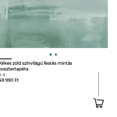
Kékes zöld színvilágú festés mintás
posztertapéta
ÁR:
49 990 Ft