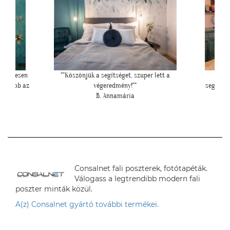
ett a
"Ezzel a fotóval szeretném megköszönni
"Fotót
segítségeteket. Elkészültünk a tapétázással. Mi
imádjuk! Köszönjük!"
H. Anita
Consalnet fali poszterek, fotótapéták.
Válogass a legtrendibb modern fali
poszter minták közül.
A(z) Consalnet gyártó további termékei.