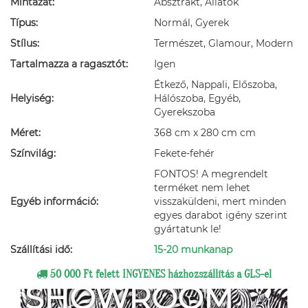
Mintázat:
Absztrakt, Állatok
Típus:
Normál, Gyerek
Stílus:
Természet, Glamour, Modern
Tartalmazza a ragasztót:
Igen
Étkező, Nappali, Előszoba,
Helyiség:
Hálószoba, Egyéb,
Gyerekszoba
Méret:
368 cm x 280 cm cm
Színvilág:
Fekete-fehér
FONTOS! A megrendelt
terméket nem lehet
Egyéb információ:
visszaküldeni, mert minden
egyes darabot igény szerint
gyártatunk le!
Szállítási idő:
15-20 munkanap
50 000 Ft felett INGYENES házhozszállítás a GLS-el
SHOWROOM