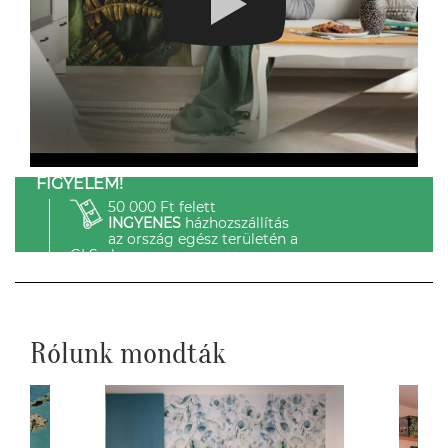
FIGYELEM!
50 000 Ft felett
INGYENES
házhozszállítás
az ország egész területén a
GLS-el.
Rólunk mondták