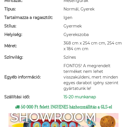
Mintázat:
Mesefigurák
Típus:
Normál, Gyerek
Tartalmazza a ragasztót:
Igen
Stílus:
Gyermek
Helyiség:
Gyerekszoba
368 cm x 254 cm cm, 254 cm
Méret:
x 184 cm cm
Színvilág:
Színes
FONTOS! A megrendelt
terméket nem lehet
Egyéb információ:
visszaküldeni, mert minden
egyes darabot igény szerint
gyártatunk le!
Szállítási idő:
15-20 munkanap
50 000 Ft felett INGYENES házhozszállítás a GLS-el
SHOWROOM