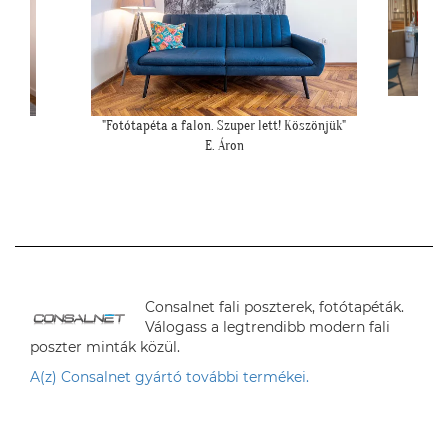
ett a
"Fotótapéta a falon. Szuper lett! Köszönjük"
""
E. Áron
Consalnet fali poszterek, fotótapéták.
Válogass a legtrendibb modern fali
poszter minták közül.
A(z) Consalnet gyártó további termékei.