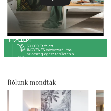
FIGYELEM!
50 000 Ft felett
INGYENES
házhozszállítás
az ország egész területén a
GLS-el.
Rólunk mondták