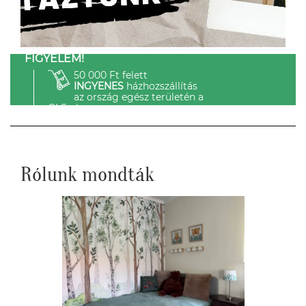
FIGYELEM!
50 000 Ft felett
INGYENES
házhozszállítás
az ország egész területén a
GLS-el.
Rólunk mondták