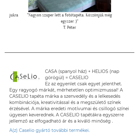
zönjük még
""Szuper lett a gyerekszoba is :)""
"Még a 
L. Katalin
kislányom
lett! Ann
CASA (spanyol ház) + HELIOS (nap
görögül) = CASELIO
Ez az egyenlet csak egyet jelenthet.
Egy ragyogó márkát, mérhetetlen optimizmussal! A
CASELIO tapéta márka a szenvedély és a lelkesedés
kombinációja, kreativitással és a megszülető színek
érzésével. A márka eredeti motívumai és csillogó színei
ügyesen keverednek. A CASELIO tapétákra egyszerre
jellemző az elfogadható ár és a kiváló minőség .
A(z) Caselio gyártó további termékei.