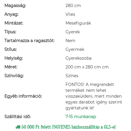
Magasság:
280 cm
Anyag:
Vlies
Mintázat:
Mesefigurák
Típus:
Gyerek
Tartalmazza a ragasztót:
Nem
Stílus:
Gyermek
Helyiség:
Gyerekszoba
Méret:
200 cm x 280 cm cm
Színvilág:
Színes
FONTOS! A megrendelt
terméket nem lehet
Egyéb információ:
visszaküldeni, mert minden
egyes darabot igény szerint
gyártatunk le!
Szállítási idő:
7-15 munkanap
50 000 Ft felett INGYENES házhozszállítás a GLS-el