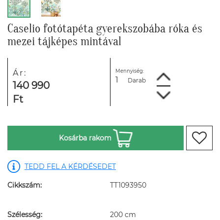
Caselio fotótapéta gyerekszobába róka és
mezei tájképes mintával
Mennyiség:
Ár:
Darab
140 990
Ft
Kosárba rakom
TEDD FEL A KÉRDÉSEDET
Cikkszám:
TT1093950
Szélesség:
200 cm