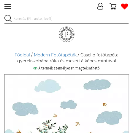
Főoldal
/
Modern Fotótapéták
/ Caselio fotótapéta
gyerekszobába róka és mezei tájképes mintával
A termék személyesen megtekinthető