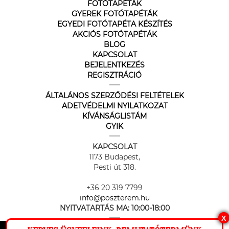
FOTÓTAPÉTÁK
GYEREK FOTÓTAPÉTÁK
EGYEDI FOTÓTAPÉTA KÉSZÍTÉS
AKCIÓS FOTÓTAPÉTÁK
BLOG
KAPCSOLAT
BEJELENTKEZÉS
REGISZTRÁCIÓ
ÁLTALÁNOS SZERZŐDÉSI FELTÉTELEK
ADETVÉDELMI NYILATKOZAT
KÍVÁNSÁGLISTÁM
GYIK
KAPCSOLAT
1173 Budapest,
Pesti út 318.
+36 20 319 7799
info@poszterem.hu
NYITVATARTÁS MA:
10:00-18:00
X