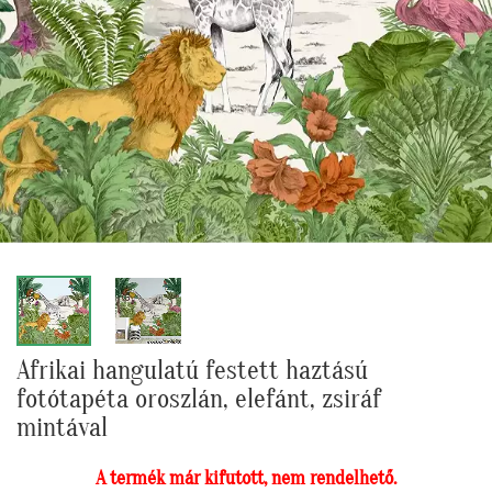
Afrikai hangulatú festett haztású
fotótapéta oroszlán, elefánt, zsiráf
mintával
A termék már kifutott, nem rendelhető.